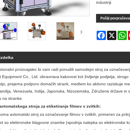
industriji.
Pošlji povpraševa
Facebook
X
W
izdelka
esionalni proizvajalec bi vam radi ponudili samodejni stroj za označev
nt Equipment Co., Ltd. obravnava kakovost kot življenje podjetja, strogo
jo, prejema podporo domačih strank, medtem ko aktivno raziskuje mednaro
ndija, Venezuela, Indija, Japonska, Nizozemska, Združene države in dru
s na stranke.
vtomatskega stroja za etiketiranje filmov v zvitkih:
oma avtomatski stroj za označevanje filmov v zvitkih, primeren za pritrj
ot so elektronske blagovne znamke (spodnja nalepka so elektronske komp