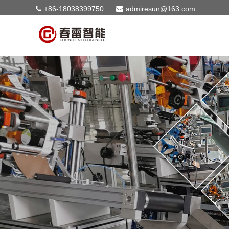
+86-18038399750
admiresun@163.com