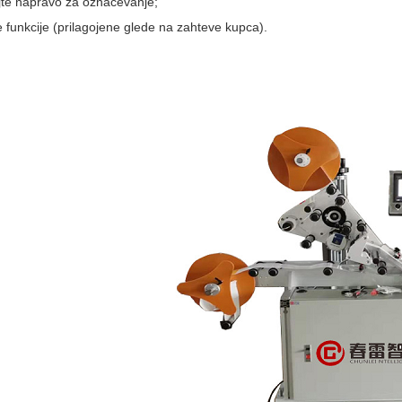
jte napravo za označevanje;
 funkcije (prilagojene glede na zahteve kupca).