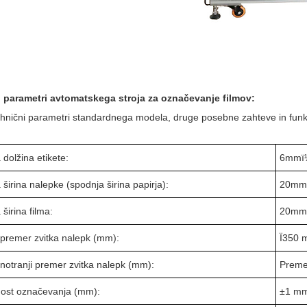
 parametri avtomatskega stroja za označevanje filmov:
tehnični parametri standardnega modela, druge posebne zahteve in funkc
 dolžina etikete:
6mmï
 širina nalepke (spodnja širina papirja):
20mm
 širina filma:
20mm
i premer zvitka nalepk (mm):
Ï350 
 notranji premer zvitka nalepk (mm):
Preme
ost označevanja (mm):
±1 m