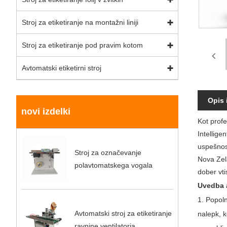
Stroj za etiketiranje na montažni liniji
Stroj za etiketiranje pod pravim kotom
Avtomatski etiketirni stroj
Opis 
novi izdelki
Kot prof
Intellige
uspešnost
Stroj za označevanje
Nova Zela
polavtomatskega vogala
dober vti
Uvedba a
1. Popoln
Avtomatski stroj za etiketiranje
nalepk, k
ravnine ventilatorja