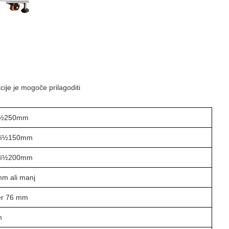
ije je mogoče prilagoditi
½250mm
ï½150mm
ï½200mm
mm ali manj
r 76 mm
m