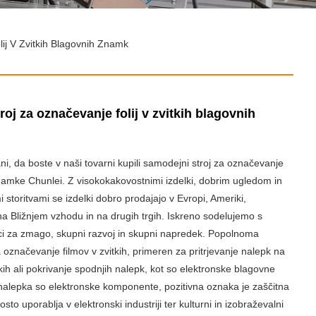
ij V Zvitkih Blagovnih Znamk
roj za označevanje folij v zvitkih blagovnih
ni, da boste v naši tovarni kupili samodejni stroj za označevanje
namke Chunlei. Z visokokakovostnimi izdelki, dobrim ugledom in
 storitvami se izdelki dobro prodajajo v Evropi, Ameriki,
 na Bližnjem vzhodu in na drugih trgih. Iskreno sodelujemo s
vci za zmago, skupni razvoj in skupni napredek. Popolnoma
a označevanje filmov v zvitkih, primeren za pritrjevanje nalepk na
tkih ali pokrivanje spodnjih nalepk, kot so elektronske blagovne
alepka so elektronske komponente, pozitivna oznaka je zaščitna
ogosto uporablja v elektronski industriji ter kulturni in izobraževalni