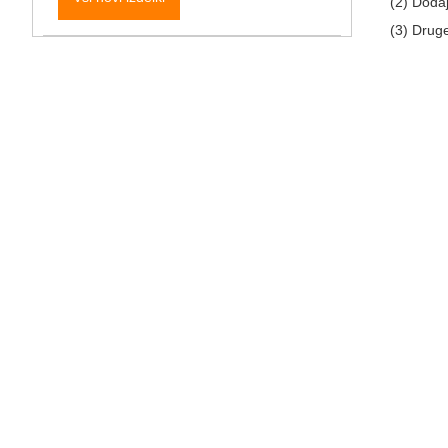
(2) Doda
(3) Druge