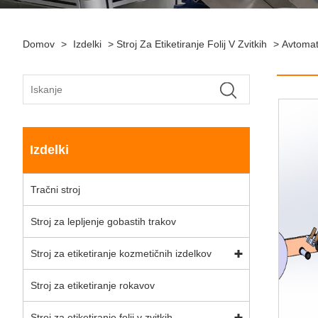
Domov
>
Izdelki
>
Stroj Za Etiketiranje Folij V Zvitkih
>
Avtomats
Izdelki
Tračni stroj
Stroj za lepljenje gobastih trakov
Stroj za etiketiranje kozmetičnih izdelkov
Stroj za etiketiranje rokavov
Stroj za etiketiranje folij v zvitkih