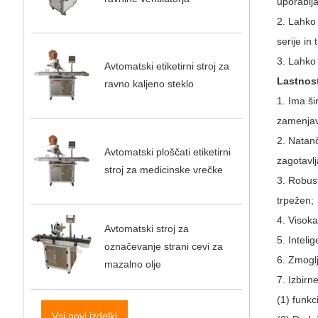
uporablja
2. Lahko 
serije in 
3. Lahko 
Avtomatski etiketirni stroj za
Lastnost
ravno kaljeno steklo
1. Ima ši
zamenjav
2. Natan
Avtomatski ploščati etiketirni
zagotavl
stroj za medicinske vrečke
3. Robust
trpežen;
4. Visok
Avtomatski stroj za
5. Inteli
označevanje strani cevi za
6. Zmoglj
mazalno olje
7. Izbirn
(1) funkc
Vsi novi izdelki