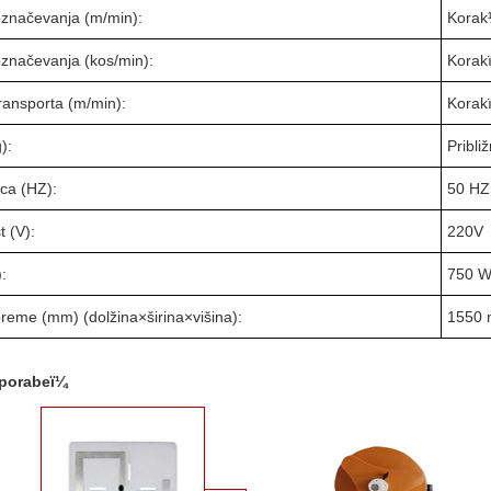
 označevanja (m/min):
Kora
označevanja (kos/min):
Korak
transporta (m/min):
Korak
):
Pribli
ca (HZ):
50 HZ
t (V):
220V
:
750 W 
reme (mm) (dolžina×širina×višina):
1550 
uporabeï¼