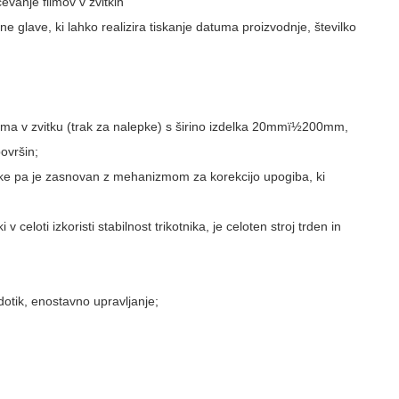
evanje filmov v zvitkih
e glave, ki lahko realizira tiskanje datuma proizvodnje, številko
filma v zvitku (trak za nalepke) s širino izdelka 20mmï½200mm,
ovršin;
pke pa je zasnovan z mehanizmom za korekcijo upogiba, ki
celoti izkoristi stabilnost trikotnika, je celoten stroj trden in
dotik, enostavno upravljanje;