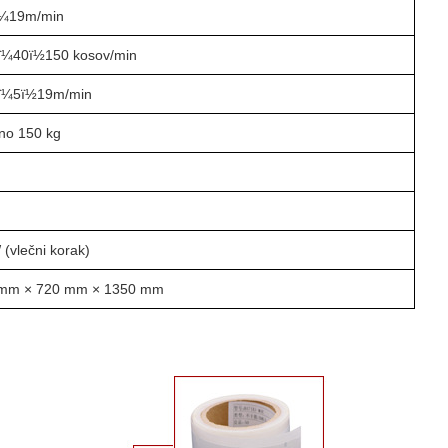
k¼19m/min
ï¼40ï½150 kosov/min
ï¼5ï½19m/min
žno 150 kg
(vlečni korak)
mm × 720 mm × 1350 mm