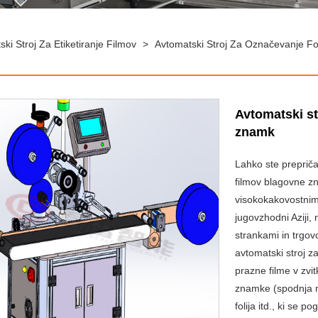
ki Stroj Za Etiketiranje Filmov
>
Avtomatski Stroj Za Označevanje Fol
Avtomatski st
znamk
Lahko ste prepriča
filmov blagovne z
visokokakovostnimi
jugovzhodni Aziji,
strankami in trgo
avtomatski stroj z
prazne filme v zvi
znamke (spodnja n
folija itd., ki se p