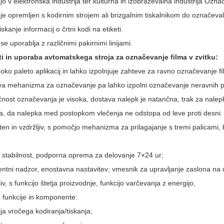
jo v elektronska industrija ter kulturna in izobraževalna industrija Označ
je opremljen s kodirnim strojem ali brizgalnim tiskalnikom do označevaln
tiskanje informacij o črtni kodi na etiketi.
se uporablja z različnimi pakirnimi linijami.
i in uporaba avtomatskega stroja za označevanje filma v zvitku:
roko paleto aplikacij in lahko izpolnjuje zahteve za ravno označevanje 
a mehanizma za označevanje pa lahko izpolni označevanje neravnih p
čnost označevanja je visoka, dostava nalepk je natančna, trak za nale
ja, da nalepka med postopkom vlečenja ne odstopa od leve proti desni.
en in vzdržljiv, s pomočjo mehanizma za prilagajanje s tremi palicami, ki v 
a stabilnost, podporna oprema za delovanje 7×24 ur;
gentni nadzor, enostavna nastavitev; vmesnik za upravljanje zaslona na 
iv, s funkcijo štetja proizvodnje, funkcijo varčevanja z energijo,
e funkcije in komponente:
ija vročega kodiranja/tiskanja;