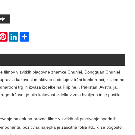
nje
hatsApp
Pinterest
LinkedIn
Share
anje filmov v zvitkih blagovne znamke Chunlei. Dongguan Chunlei
 upravlja kakovost in aktivno sodeluje v tržni konkurenci, z izjemno
dni trg in izvaža izdelke na Filipine. , Pakistan, Avstralija,
ge države, je bila kakovost izdelkov zelo hvaljena in je pustila
evanje nalepk na prazne filme v zvitkih ali pokrivanje spodnjih
onente, pozitivna nalepka je zaščitna folija itd., ki se pogosto