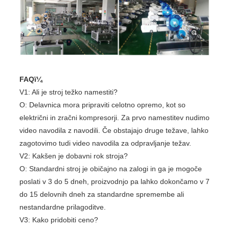
FAQï¼
V1: Ali je stroj težko namestiti?
O: Delavnica mora pripraviti celotno opremo, kot so
električni in zračni kompresorji. Za prvo namestitev nudimo
video navodila z navodili. Če obstajajo druge težave, lahko
zagotovimo tudi video navodila za odpravljanje težav.
V2: Kakšen je dobavni rok stroja?
O: Standardni stroj je običajno na zalogi in ga je mogoče
poslati v 3 do 5 dneh, proizvodnjo pa lahko dokončamo v 7
do 15 delovnih dneh za standardne spremembe ali
nestandardne prilagoditve.
V3: Kako pridobiti ceno?