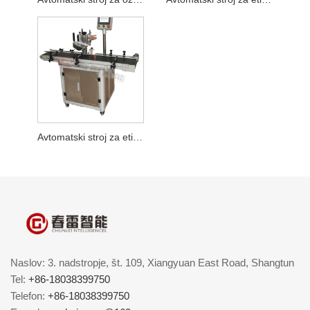
Avtomatski stroj za etiketiranje na strani napajanja
Naslov: 3. nadstropje, št. 109, Xiangyuan East Road, Shangtun
Tel:
+86-18038399750
Telefon:
+86-18038399750