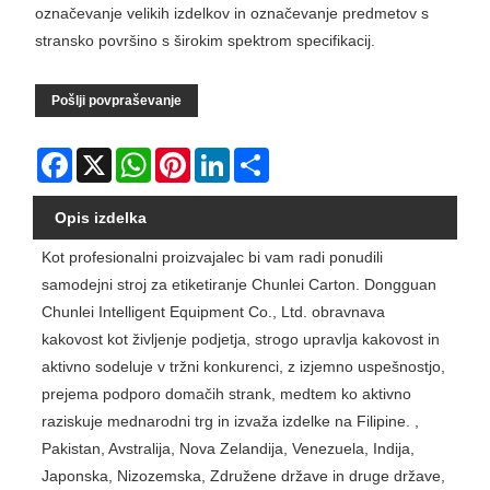
označevanje velikih izdelkov in označevanje predmetov s
stransko površino s širokim spektrom specifikacij.
Pošlji povpraševanje
Facebook
X
WhatsApp
Pinterest
LinkedIn
Share
Opis izdelka
Kot profesionalni proizvajalec bi vam radi ponudili
samodejni stroj za etiketiranje Chunlei Carton. Dongguan
Chunlei Intelligent Equipment Co., Ltd. obravnava
kakovost kot življenje podjetja, strogo upravlja kakovost in
aktivno sodeluje v tržni konkurenci, z izjemno uspešnostjo,
prejema podporo domačih strank, medtem ko aktivno
raziskuje mednarodni trg in izvaža izdelke na Filipine. ,
Pakistan, Avstralija, Nova Zelandija, Venezuela, Indija,
Japonska, Nizozemska, Združene države in druge države,