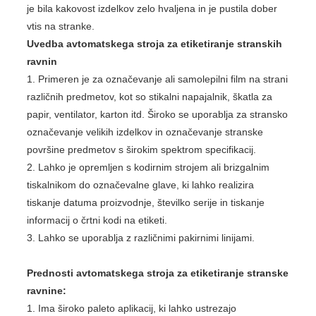
je bila kakovost izdelkov zelo hvaljena in je pustila dober
vtis na stranke.
Uvedba avtomatskega stroja za etiketiranje stranskih
ravnin
1. Primeren je za označevanje ali samolepilni film na strani
različnih predmetov, kot so stikalni napajalnik, škatla za
papir, ventilator, karton itd. Široko se uporablja za stransko
označevanje velikih izdelkov in označevanje stranske
površine predmetov s širokim spektrom specifikacij.
2. Lahko je opremljen s kodirnim strojem ali brizgalnim
tiskalnikom do označevalne glave, ki lahko realizira
tiskanje datuma proizvodnje, številko serije in tiskanje
informacij o črtni kodi na etiketi.
3. Lahko se uporablja z različnimi pakirnimi linijami.
Prednosti avtomatskega stroja za etiketiranje stranske
ravnine:
1. Ima široko paleto aplikacij, ki lahko ustrezajo