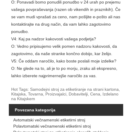
O: Ponavadi bomo ponudili ponudbo v 24 urah po prejemu
vašega povpraševanja (razen ob vikendih in praznikih). Če
se vam mudi vprašati za ceno, nam pošljite e-pošto ali nas
kontaktirajte na drug način, da vam lahko zagotovimo
ponudbo.
V4: Kaj pa nadzor kakovosti vašega podjetja?
O: Vedno pripisujemo velik pomen nadzoru kakovosti, da
zagotovimo, da naše stranke končno dobijo, kar želijo.
V5: Če oddam naročilo, kako boste poslali moje izdelke?
O: Ne glede na to, ali je to po morju, zraku ali ekspresno,
lahko izberete najprimernejše naročilo za vas.
Hot Tags: Samodejni stroj za etiketiranje na strani kartona,
Kitajska, Tovarna, Proizvajalci, Dobavitelji, Cena, Izdelano
na Kitajskem
Povezana kategorija
Avtomatski večnamenski etiketirni stroj
Polavtomatski večnamenski etiketirni stroj