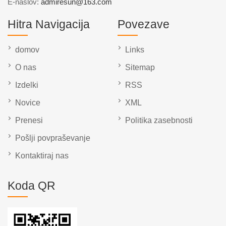
E-naslov:
admiresun@163.com
Hitra Navigacija
Povezave
domov
Links
O nas
Sitemap
Izdelki
RSS
Novice
XML
Prenesi
Politika zasebnosti
Pošlji povpraševanje
Kontaktiraj nas
Koda QR