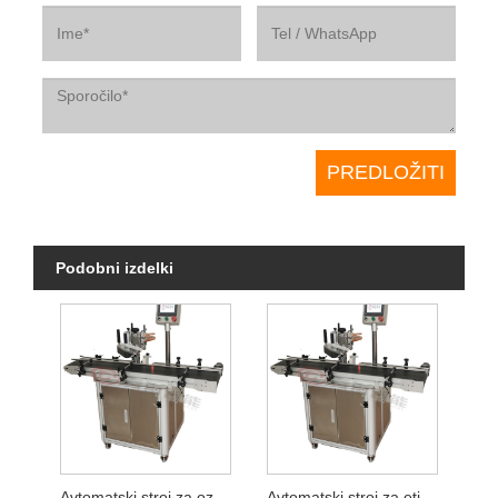
Podobni izdelki
Avtomatski stroj za označevanje strani cevi za mazalno olje
Avtomatski stroj za etiketiranje strani kartona