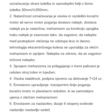
označevanju strani izdelka in samolepilni foliji s širino
izdelka 30mmï½350mm;
2. Natančnost označevanja je visoka in razdelilni koračni
motor ali servo motor poganja dostavo nalepk, dostava
nalepk pa je natančna; mehanizem za korekcijo upogiba
traku nalepk je zasnovan tako, da zagotovi, da nalepka
med postopkom vlečenja ne odstopa levo in desno;
tehnologija ekscentričnega kolesa se uporablja za vlečni
mehanizem in oprijem. Nalepka ne zdrsne, da se zagotovi
točnost nalepke;
3. Sprejem mehanizma za prilagajanje s tremi palicami je
celoten stroj trden in trpežen;
4. Visoka stabilnost, podpira opremo za delovanje 7×24 ur;
5. Enostavno upravljanje: transportno linijo poganja
koračni motor in planetarni reduktor, ki se samodejno
ujema z vlečnim mehanizmom
6. Enostaven za nastavitev, dizajn 6 stopenj svobode
nastavljiv nastavljiv sedež