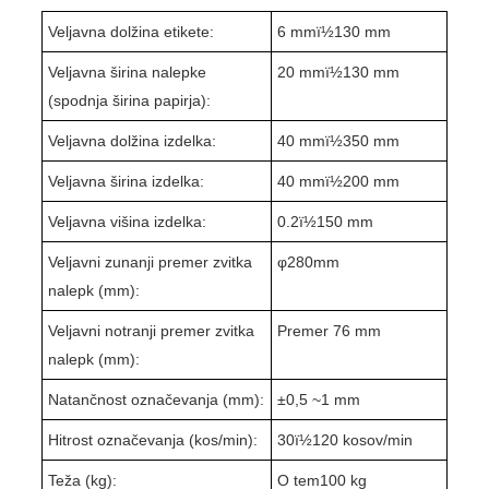
Veljavna dolžina etikete:
6 mmï½
1
3
0 mm
Veljavna širina nalepke
20 mmï½1
3
0 mm
(spodnja širina papirja):
Veljavna dolžina izdelka:
4
0 mmï½
35
0 mm
Veljavna širina izdelka:
4
0 mmï½
2
0
0 mm
Veljavna višina izdelka:
0
.2
ï½1
5
0 mm
Veljavni zunanji premer zvitka
φ
280
mm
nalepk (mm):
Veljavni notranji premer zvitka
Premer 76 mm
nalepk (mm):
Natančnost označevanja (mm):
±
0,5 ~
1 mm
Hitrost označevanja (kos/min):
3
0ï½1
2
0 kosov/min
Teža (kg):
O tem
1
0
0 kg