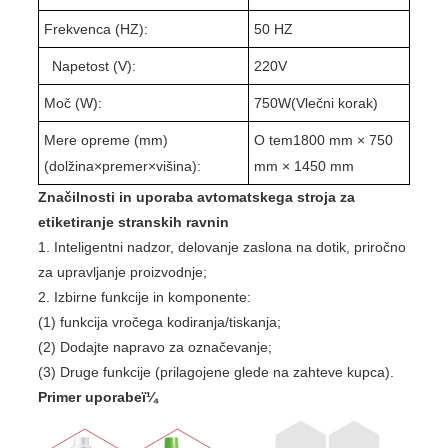
Frekvenca (HZ):
50 HZ
Napetost (V):
220V
Moč (W):
75
0W(
Vlečni korak
)
Mere opreme (mm)
O tem
1
8
0
0 mm × 7
5
0
(dolžina
×
premer
×
višina):
mm × 1
4
50 mm
Značilnosti in uporaba avtomatskega stroja za
etiketiranje stranskih ravnin
1. Inteligentni nadzor, delovanje zaslona na dotik, priročno
za upravljanje proizvodnje;
2. Izbirne funkcije in komponente:
(1) funkcija vročega kodiranja/tiskanja;
(2) Dodajte napravo za označevanje;
(3) Druge funkcije (prilagojene glede na zahteve kupca).
Primer uporabeï¼