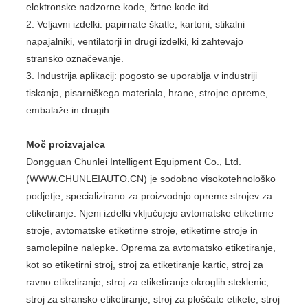
elektronske nadzorne kode, črtne kode itd.
2. Veljavni izdelki: papirnate škatle, kartoni, stikalni
napajalniki, ventilatorji in drugi izdelki, ki zahtevajo
stransko označevanje.
3. Industrija aplikacij: pogosto se uporablja v industriji
tiskanja, pisarniškega materiala, hrane, strojne opreme,
embalaže in drugih.
Moč proizvajalca
Dongguan Chunlei Intelligent Equipment Co., Ltd.
(WWW.CHUNLEIAUTO.CN) je sodobno visokotehnološko
podjetje, specializirano za proizvodnjo opreme strojev za
etiketiranje. Njeni izdelki vključujejo avtomatske etiketirne
stroje, avtomatske etiketirne stroje, etiketirne stroje in
samolepilne nalepke. Oprema za avtomatsko etiketiranje,
kot so etiketirni stroj, stroj za etiketiranje kartic, stroj za
ravno etiketiranje, stroj za etiketiranje okroglih steklenic,
stroj za stransko etiketiranje, stroj za ploščate etikete, stroj