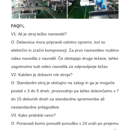
FAQï¼
V1: Ali je stroj težko namestiti?
O: Delavnica mora pripraviti celotno opremo, kot so
električni in zračni kompresorji. Za prvo namestitev nudimo
video navodila z navodili. Če obstajajo druge težave, lahko
zagotovimo tudi video navodila za odpravljanje težav.
V2: Kakšen je dobavni rok stroja?
O: Standardni stroj je običajno na zalogi in ga je mogoče
poslati v 3 do 5 dneh, proizvodnjo pa lahko dokončamo v 7
do 15 delovnih dneh za standardne spremembe ali
nestandardne prilagoditve.
V3: Kako pridobiti ceno?
O: Ponavadi bomo ponudili ponudbo v 24 urah po prejemu