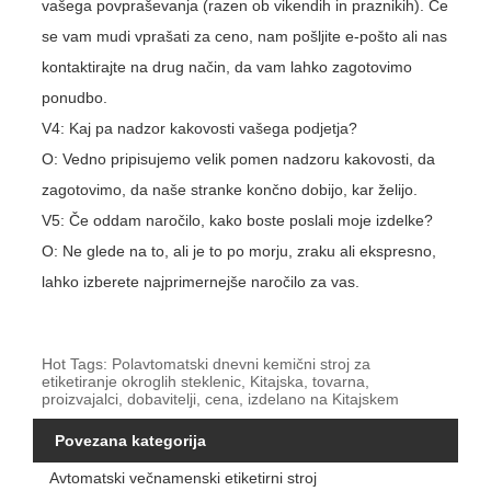
vašega povpraševanja (razen ob vikendih in praznikih). Če
se vam mudi vprašati za ceno, nam pošljite e-pošto ali nas
kontaktirajte na drug način, da vam lahko zagotovimo
ponudbo.
V4: Kaj pa nadzor kakovosti vašega podjetja?
O: Vedno pripisujemo velik pomen nadzoru kakovosti, da
zagotovimo, da naše stranke končno dobijo, kar želijo.
V5: Če oddam naročilo, kako boste poslali moje izdelke?
O: Ne glede na to, ali je to po morju, zraku ali ekspresno,
lahko izberete najprimernejše naročilo za vas.
Hot Tags: Polavtomatski dnevni kemični stroj za
etiketiranje okroglih steklenic, Kitajska, tovarna,
proizvajalci, dobavitelji, cena, izdelano na Kitajskem
Povezana kategorija
Avtomatski večnamenski etiketirni stroj