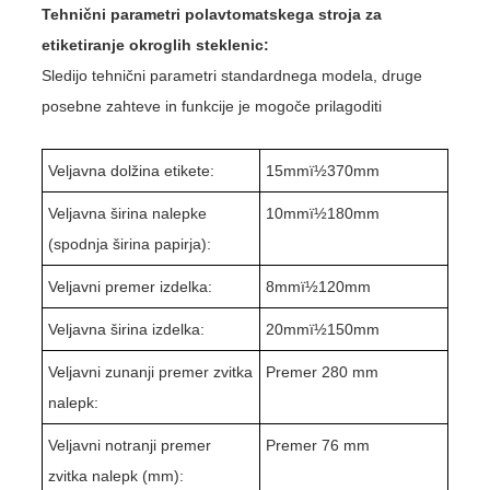
Tehnični parametri polavtomatskega stroja za
etiketiranje okroglih steklenic:
Sledijo tehnični parametri standardnega modela, druge
posebne zahteve in funkcije je mogoče prilagoditi
Veljavna dolžina etikete:
15mmï½370mm
Veljavna širina nalepke
10mmï½180mm
(spodnja širina papirja):
Veljavni premer izdelka:
8mmï½120mm
Veljavna širina izdelka:
20mmï½150mm
Veljavni zunanji premer zvitka
Premer 280 mm
nalepk:
Veljavni notranji premer
Premer 76 mm
zvitka nalepk (mm):