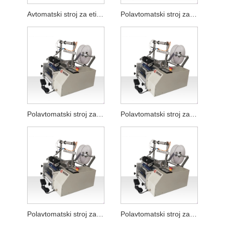
Avtomatski stroj za etiketiranje z lepilom
Polavtomatski stroj za etiketiranje cevi
Polavtomatski stroj za etiketiranje s ploščato čistilno cevjo za obraz
Polavtomatski stroj za etiketiranje ravnih steklenic s tekočino za pranje perila
Polavtomatski stroj za etiketiranje čilijevih omak
Polavtomatski stroj za etiketiranje okroglih steklenic v prahu z zamrzovanjem