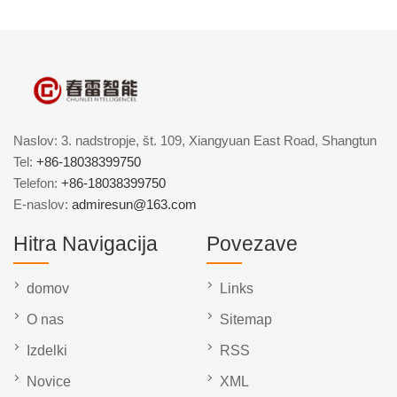
Naslov: 3. nadstropje, št. 109, Xiangyuan East Road, Shangtun
Tel:
+86-18038399750
Telefon:
+86-18038399750
E-naslov:
admiresun@163.com
Hitra Navigacija
Povezave
domov
Links
O nas
Sitemap
Izdelki
RSS
Novice
XML