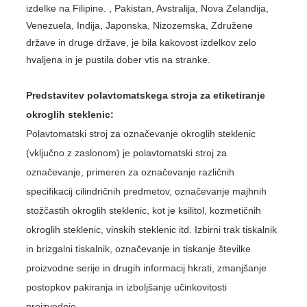
izdelke na Filipine. , Pakistan, Avstralija, Nova Zelandija,
Venezuela, Indija, Japonska, Nizozemska, Združene
države in druge države, je bila kakovost izdelkov zelo
hvaljena in je pustila dober vtis na stranke.
Predstavitev polavtomatskega stroja za etiketiranje
okroglih steklenic:
Polavtomatski stroj za označevanje okroglih steklenic
(vključno z zaslonom) je polavtomatski stroj za
označevanje, primeren za označevanje različnih
specifikacij cilindričnih predmetov, označevanje majhnih
stožčastih okroglih steklenic, kot je ksilitol, kozmetičnih
okroglih steklenic, vinskih steklenic itd. Izbirni trak tiskalnik
in brizgalni tiskalnik, označevanje in tiskanje številke
proizvodne serije in drugih informacij hkrati, zmanjšanje
postopkov pakiranja in izboljšanje učinkovitosti
proizvodnje.