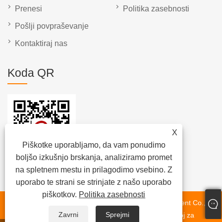
Prenesi
Politika zasebnosti
Pošlji povpraševanje
Kontaktiraj nas
Koda QR
X
Piškotke uporabljamo, da vam ponudimo
boljšo izkušnjo brskanja, analiziramo promet
na spletnem mestu in prilagodimo vsebino. Z
uporabo te strani se strinjate z našo uporabo
piškotkov.
Politika zasebnosti
Copyright © 2023 Dongguan Chunlei Intelligent Equipment Co.,
Zavrni
Sprejmi
Ltd. - Stroj za trak, avtomatski stroj za označevanje, stroj za