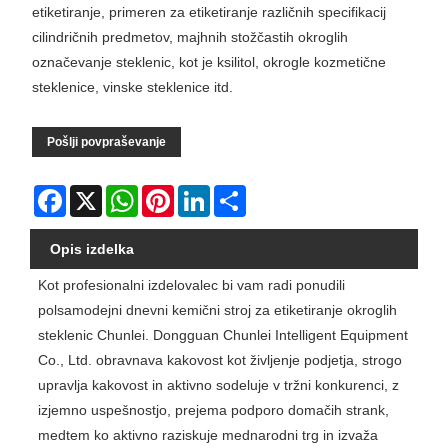
etiketiranje, primeren za etiketiranje različnih specifikacij
cilindričnih predmetov, majhnih stožčastih okroglih
označevanje steklenic, kot je ksilitol, okrogle kozmetične
steklenice, vinske steklenice itd.
Pošlji povpraševanje
Facebook
X
WhatsApp
Pinterest
LinkedIn
Share
Opis izdelka
Kot profesionalni izdelovalec bi vam radi ponudili
polsamodejni dnevni kemični stroj za etiketiranje okroglih
steklenic Chunlei. Dongguan Chunlei Intelligent Equipment
Co., Ltd. obravnava kakovost kot življenje podjetja, strogo
upravlja kakovost in aktivno sodeluje v tržni konkurenci, z
izjemno uspešnostjo, prejema podporo domačih strank,
medtem ko aktivno raziskuje mednarodni trg in izvaža