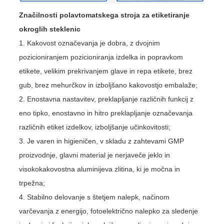
Značilnosti polavtomatskega stroja za etiketiranje
okroglih steklenic
1. Kakovost označevanja je dobra, z dvojnim
pozicioniranjem pozicioniranja izdelka in popravkom
etikete, velikim prekrivanjem glave in repa etikete, brez
gub, brez mehurčkov in izboljšano kakovostjo embalaže;
2. Enostavna nastavitev, preklapljanje različnih funkcij z
eno tipko, enostavno in hitro preklapljanje označevanja
različnih etiket izdelkov, izboljšanje učinkovitosti;
3. Je varen in higieničen, v skladu z zahtevami GMP
proizvodnje, glavni material je nerjaveče jeklo in
visokokakovostna aluminijeva zlitina, ki je močna in
trpežna;
4. Stabilno delovanje s štetjem nalepk, načinom
varčevanja z energijo, fotoelektrično nalepko za sledenje