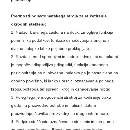
Prednosti polavtomatskega stroja za etiketiranje
okroglih steklenic
1. Nadzor barvnega zaslona na dotik, zmogljiva funkcija
pomnilnika podatkov; funkcijo označevanja z enojno in
dvojno nalepko lahko poljubno preklapljate;
2. Razdaljo med sprednjimi in zadnjimi dvojnimi nalepkami
je mogoče prilagodljivo prilagoditi, funkcija obodnega
pozicioniranja pa ni obvezna, nalepka pa je nastavljena na
obodno površino, ki lahko uresniči označevanje polnega
kroga/polkroga ter sprednji krog in označevanje hrbta;
3. Poleg tega je mogoče izbrati stroj za kodiranje traku
glede na proizvodne potrebe in natisniti datum
proizvodnje, številko proizvodnje in druge informacije;
4. Podpira stožčasto označevanje steklenic in ima gumb
za nastavitev konusa. Enostavna nastavitev lahko