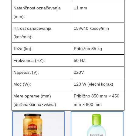
Natančnost označevanja
±1 mm
(mm):
Hitrost označevanja
15ï½40 kosov/min
(kos/min):
Teža (kg):
Približno 35 kg
Frekvenca (HZ):
50 HZ
Napetost (V):
220V
Moč (W):
120 W (vlečni korak)
Mere opreme (mm)
Približno 850 mm × 450
(dolžina×širina×višina):
mm × 800 mm