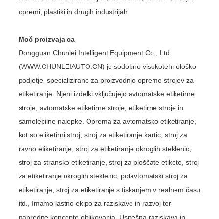
opremi, plastiki in drugih industrijah.
Moč proizvajalca
Dongguan Chunlei Intelligent Equipment Co., Ltd.
(WWW.CHUNLEIAUTO.CN) je sodobno visokotehnološko
podjetje, specializirano za proizvodnjo opreme strojev za
etiketiranje. Njeni izdelki vključujejo avtomatske etiketirne
stroje, avtomatske etiketirne stroje, etiketirne stroje in
samolepilne nalepke. Oprema za avtomatsko etiketiranje,
kot so etiketirni stroj, stroj za etiketiranje kartic, stroj za
ravno etiketiranje, stroj za etiketiranje okroglih steklenic,
stroj za stransko etiketiranje, stroj za ploščate etikete, stroj
za etiketiranje okroglih steklenic, polavtomatski stroj za
etiketiranje, stroj za etiketiranje s tiskanjem v realnem času
itd., Imamo lastno ekipo za raziskave in razvoj ter
napredne koncepte oblikovanja. Uspešna raziskava in