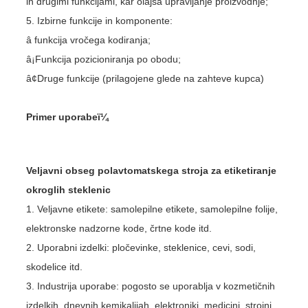
in drugimi funkcijami, kar olajša upravljanje proizvodnje;
5. Izbirne funkcije in komponente:
â funkcija vročega kodiranja;
â¡Funkcija pozicioniranja po obodu;
â¢Druge funkcije (prilagojene glede na zahteve kupca)
Primer uporabeï¼
Veljavni obseg polavtomatskega stroja za etiketiranje
okroglih steklenic
1. Veljavne etikete: samolepilne etikete, samolepilne folije,
elektronske nadzorne kode, črtne kode itd.
2. Uporabni izdelki: pločevinke, steklenice, cevi, sodi,
skodelice itd.
3. Industrija uporabe: pogosto se uporablja v kozmetičnih
izdelkih, dnevnih kemikalijah, elektroniki, medicini, strojni