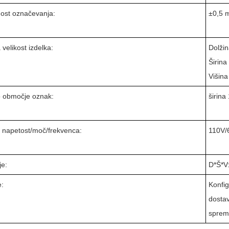
ost označevanja:
±
0,5 
 velikost izdelka:
Dolž
Širin
Višin
o območje oznak:
širin
 napetost/moč/frekvenca:
110V/
je:
D*Š*V
:
Konfig
dostav
spreme