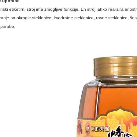
e uporabe
ki etiketirni stroj ima zmogljive funkcije. En stroj lahko realizira enost
iranje na okrogle steklenice, kvadratne steklenice, ravne steklenice, šest
uporabe.