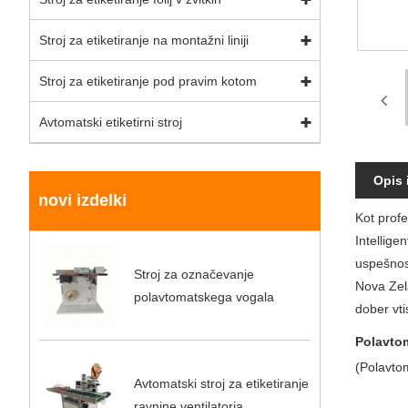
Stroj za etiketiranje na montažni liniji
Stroj za etiketiranje pod pravim kotom
Avtomatski etiketirni stroj
Opis 
novi izdelki
Kot profe
Intellige
uspešnost
Stroj za označevanje
Nova Zela
polavtomatskega vogala
dober vti
Polavtom
(Polavtom
Avtomatski stroj za etiketiranje
ravnine ventilatorja