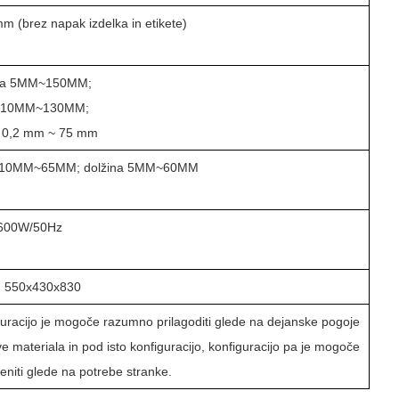
mm (brez napak izdelka in etikete)
ina 5MM~150MM;
a 10MM~130MM;
a 0,2 mm ~ 75 mm
a 10MM~65MM; dolžina 5MM~60MM
600W/50Hz
: 550x430x830
uracijo je mogoče razumno prilagoditi glede na dejanske pogoje
e materiala in pod isto konfiguracijo, konfiguracijo pa je mogoče
niti glede na potrebe stranke.