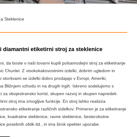
Za Steklenice
 diamantni etiketirni stroj za steklenice
i, da boste v naši tovarni kupili polsamodejni stroj za etiketiranje
ic Chunlei. Z visokokakovostnimi izdelki, dobrim ugledom in
 storitvami se izdelki dobro prodajajo v Evropi, Ameriki,
 na Bližnjem vzhodu in na drugih trgih. Iskreno sodelujemo s
ci za obojestransko korist, skupen razvoj in skupen napredek.
rni stroj ima zmogljive funkcije. En stroj lahko realizira
transko etiketiranje različnih izdelkov. Primeren je za etiketiranje
ice, kvadratne steklenice, ravne steklenice, šesterokotne
ice posebnih oblik itd., in ima širok spekter uporabe.