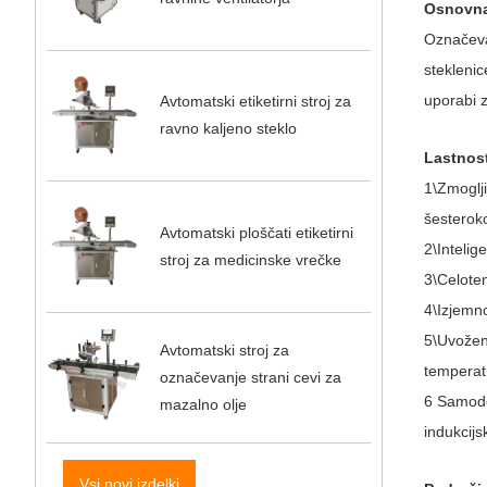
Osnovna
Označevan
steklenic
uporabi 
Avtomatski etiketirni stroj za
ravno kaljeno steklo
Lastnost
1\Zmoglji
šesteroko
Avtomatski ploščati etiketirni
2\Intelig
stroj za medicinske vrečke
3\Celoten
4\Izjemno
5\Uvoženo
Avtomatski stroj za
temperat
označevanje strani cevi za
6 Samode
mazalno olje
indukcijs
Vsi novi izdelki