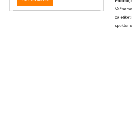
Področj
Večnamens
za etiket
spekter 