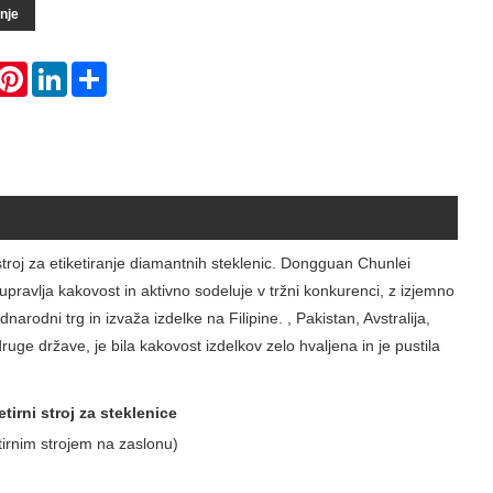
nje
hatsApp
Pinterest
LinkedIn
Share
stroj za etiketiranje diamantnih steklenic. Dongguan Chunlei
 upravlja kakovost in aktivno sodeluje v tržni konkurenci, z izjemno
dni trg in izvaža izdelke na Filipine. , Pakistan, Avstralija,
ge države, je bila kakovost izdelkov zelo hvaljena in je pustila
irni stroj za steklenice
etirnim strojem na zaslonu)