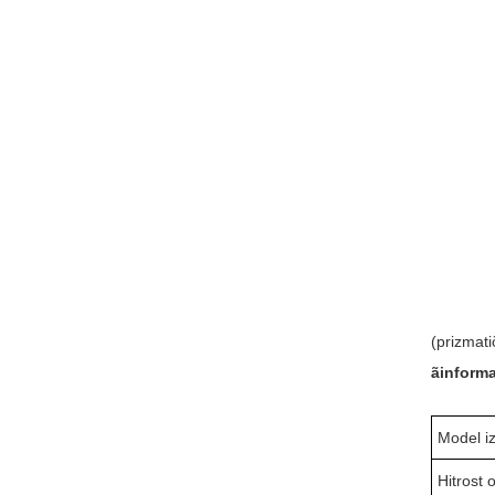
(prizmati
ãinforma
Model i
Hitrost