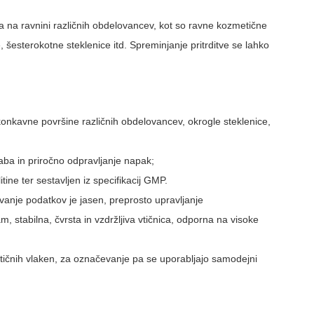
a na ravnini različnih obdelovancev, kot so ravne kozmetične
, šesterokotne steklenice itd. Spreminjanje pritrditve se lahko
konkavne površine različnih obdelovancev, okrogle steklenice,
aba in priročno odpravljanje napak;
itine ter sestavljen iz specifikacij GMP.
vanje podatkov je jasen, preprosto upravljanje
, stabilna, čvrsta in vzdržljiva vtičnica, odporna na visoke
ptičnih vlaken, za označevanje pa se uporabljajo samodejni