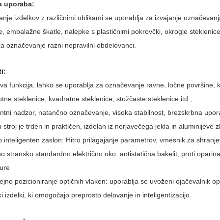
 uporaba:
je izdelkov z različnimi oblikami se uporablja za izvajanje označevanj
e, embalažne škatle, nalepke s plastičnimi pokrovčki, okrogle steklenice
za označevanje razni nepravilni obdelovanci.
i:
va funkcija, lahko se uporablja za označevanje ravne, ločne površine, 
tne steklenice, kvadratne steklenice, stožčaste steklenice itd.;
entni nadzor, natančno označevanje, visoka stabilnost, brezskrbna upor
 stroj je trden in praktičen, izdelan iz nerjavečega jekla in aluminijeve zl
 inteligenten zaslon: Hitro prilagajanje parametrov, vmesnik za shranje
 stransko standardno električno oko: antistatična bakelit, proti oparinam
ure
jno pozicioniranje optičnih vlaken: uporablja se uvoženi ojačevalnik o
ki izdelki, ki omogočajo preprosto delovanje in inteligentizacijo