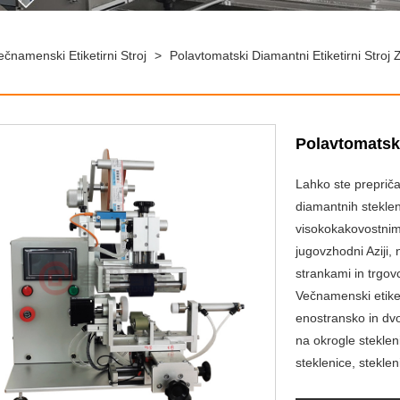
čnamenski Etiketirni Stroj
>
Polavtomatski Diamantni Etiketirni Stroj 
Polavtomatski
Lahko ste prepričan
diamantnih steklen
visokokakovostnimi
jugovzhodni Aziji,
strankami in trgov
Večnamenski etiketi
enostransko in dvos
na okrogle steklen
steklenice, steklen