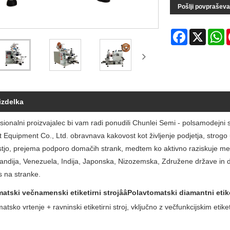
Pošlji povpraševa
Facebook
X
W
izdelka
sionalni proizvajalec bi vam radi ponudili Chunlei Semi - polsamodejni 
nt Equipment Co., Ltd. obravnava kakovost kot življenje podjetja, strogo
jo, prejema podporo domačih strank, medtem ko aktivno raziskuje mednaro
ndija, Venezuela, Indija, Japonska, Nizozemska, Združene države in dru
s na stranke.
atski večnamenski etiketirni strojââPolavtomatski diamantni etiket
atsko vrtenje + ravninski etiketirni stroj, vključno z večfunkcijskim etik