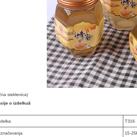
čna steklenica)
cije o izdelkuã
zdelka:
T316
 označevanja:
15-25